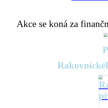
Akce se koná za finan
P
Rakovnickéh