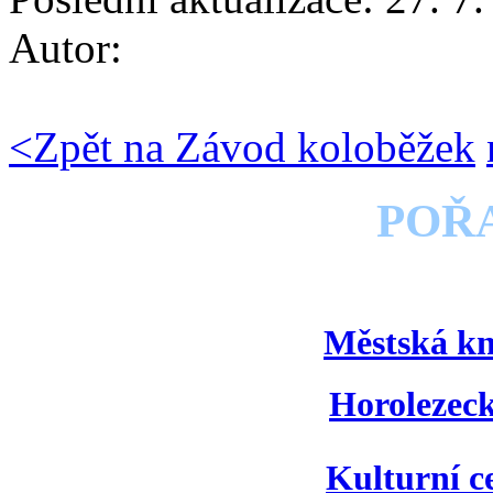
Autor:
<
Zpět na Závod koloběžek
POŘ
Městská k
Horolezec
Kulturní 