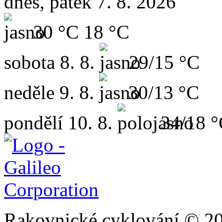
dnes, pátek 7. 8. 2026
30 °C
18 °C
sobota
8. 8.
29/15 °C
neděle
9. 8.
30/13 °C
pondělí
10. 8.
34/18 
Rakovnické cyklování © 2