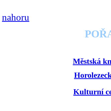
nahoru
POŘ
Městská k
Horolezec
Kulturní 