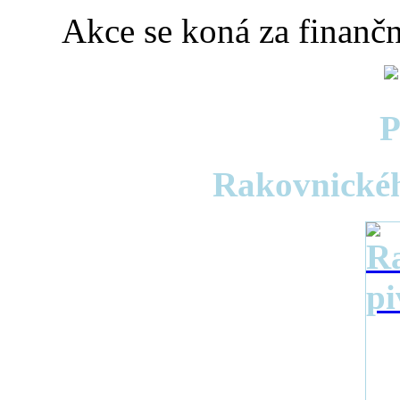
Akce se koná za finan
P
Rakovnickéh