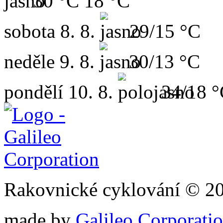
30 °C
18 °C
sobota
8. 8.
29/15 °C
neděle
9. 8.
30/13 °C
pondělí
10. 8.
34/18 
Rakovnické cyklování © 2
made by
Galileo Corporation